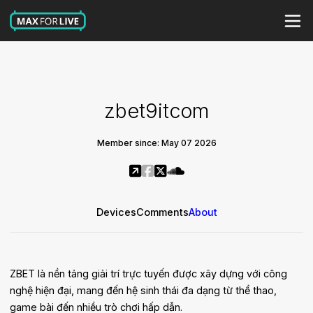
zbet9itcom
Member since: May 07 2026
Devices
Comments
About
ZBET là nền tảng giải trí trực tuyến được xây dựng với công
nghệ hiện đại, mang đến hệ sinh thái đa dạng từ thể thao,
game bài đến nhiều trò chơi hấp dẫn.