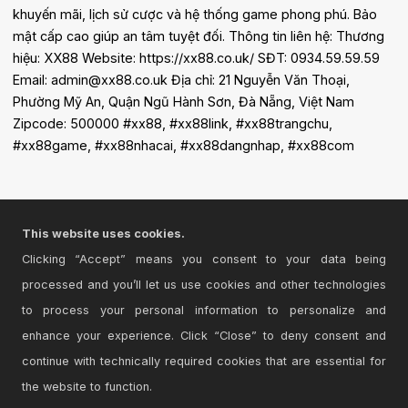
khuyến mãi, lịch sử cược và hệ thống game phong phú. Bảo
mật cấp cao giúp an tâm tuyệt đối. Thông tin liên hệ: Thương
hiệu: XX88 Website: https://xx88.co.uk/ SĐT: 0934.59.59.59
Email: admin@xx88.co.uk Địa chỉ: 21 Nguyễn Văn Thoại,
Phường Mỹ An, Quận Ngũ Hành Sơn, Đà Nẵng, Việt Nam
Zipcode: 500000 #xx88, #xx88link, #xx88trangchu,
#xx88game, #xx88nhacai, #xx88dangnhap, #xx88com
This website uses cookies.
Clicking “Accept” means you consent to your data being
processed and you’ll let us use cookies and other technologies
to process your personal information to personalize and
enhance your experience. Click “Close” to deny consent and
continue with technically required cookies that are essential for
the website to function.