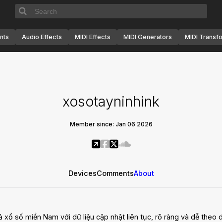
nts
Audio Effects
MIDI Effects
MIDI Generators
MIDI Transf
xosotayninhink
Member since: Jan 06 2026
Devices
Comments
About
ổ số miền Nam với dữ liệu cập nhật liên tục, rõ ràng và dễ theo d