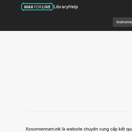
Library
Help
Instrume
Xosomiennam.ink là website chuyên cung cấp kết quả x