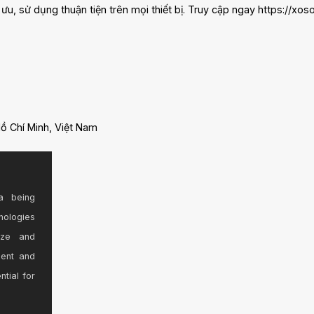
 ưu, sử dụng thuận tiện trên mọi thiết bị. Truy cập ngay https://xo
Hồ Chí Minh, Việt Nam
nnam
a being
nologies
ize and
sent and
ntial for