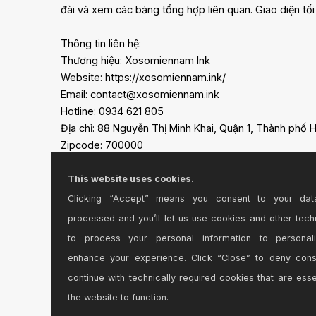
đài và xem các bảng tổng hợp liên quan. Giao diện tối
Thông tin liên hệ:
Thương hiệu: Xosomiennam Ink
Website: https://xosomiennam.ink/
Email: contact@xosomiennam.ink
Hotline: 0934 621 805
Địa chỉ: 88 Nguyễn Thị Minh Khai, Quận 1, Thành phố 
Zipcode: 700000
#xosomiennam #xosomiennamink #ketquaxosomie
#kqxs #xsmn #xosomiennamhomnay
This website uses cookies.
Clicking “Accept” means you consent to your dat
processed and you’ll let us use cookies and other tech
to process your personal information to personal
enhance your experience. Click “Close” to deny con
continue with technically required cookies that are esse
the website to function.