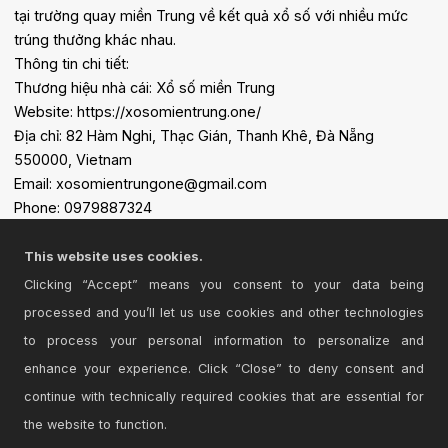
tại trường quay miền Trung về kết quả xổ số với nhiều mức
trúng thưởng khác nhau.
Thông tin chi tiết:
Thương hiệu nhà cái: Xổ số miền Trung
Website: https://xosomientrung.one/
Địa chỉ: 82 Hàm Nghi, Thạc Gián, Thanh Khê, Đà Nẵng
550000, Vietnam
Email:
xosomientrungone@gmail.com
Phone: 0979887324
Hashtag: #xosomientrung #dudoanxsmt #xsmt
#xsmthomnay #xsmttructiep
This website uses cookies.
Clicking “Accept” means you consent to your data being
processed and you’ll let us use cookies and other technologies
to process your personal information to personalize and
enhance your experience. Click “Close” to deny consent and
continue with technically required cookies that are essential for
the website to function.