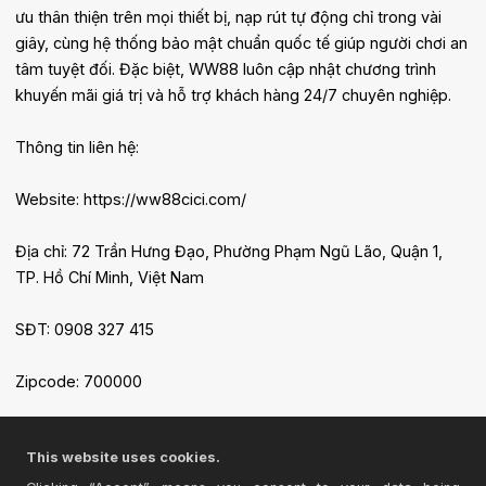
ưu thân thiện trên mọi thiết bị, nạp rút tự động chỉ trong vài
giây, cùng hệ thống bảo mật chuẩn quốc tế giúp người chơi an
tâm tuyệt đối. Đặc biệt, WW88 luôn cập nhật chương trình
khuyến mãi giá trị và hỗ trợ khách hàng 24/7 chuyên nghiệp.
Thông tin liên hệ:
Website: https://ww88cici.com/
Địa chỉ: 72 Trần Hưng Đạo, Phường Phạm Ngũ Lão, Quận 1,
TP. Hồ Chí Minh, Việt Nam
SĐT: 0908 327 415
Zipcode: 700000
Email: supports@ww88cici.com
This website uses cookies.
Hashtag