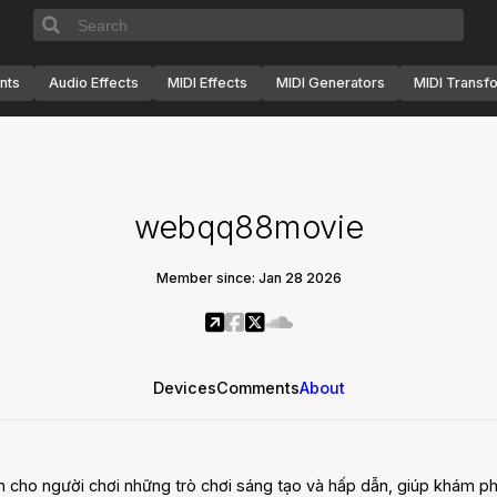
nts
Audio Effects
MIDI Effects
MIDI Generators
MIDI Transf
webqq88movie
Member since: Jan 28 2026
Devices
Comments
About
 cho người chơi những trò chơi sáng tạo và hấp dẫn, giúp khám phá t