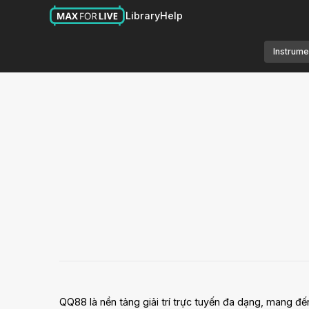
Library
Help
Instrume
QQ88 là nền tảng giải trí trực tuyến đa dạng, mang đến