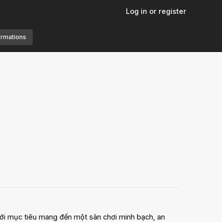
Log in or register
ormations
 Với mục tiêu mang đến một sân chơi minh bạch, an