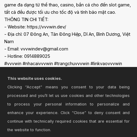
game đa dạng từ thể thao, casino, bắn cá cho đến slot game,
tất cả đều được tối ưu cho tốc độ và tính bảo mật cao.
THÔNG TIN CHI TIẾT:
- Website: https://vvvwin.dev/
- Địa chỉ: 07 Đông An, Tân Đông Hiệp, Dĩ An, Bình Dương, Việt
Nam
- Email:
vvvwindev@gmail.com
- Hotline: 0914889025
#vvvwin #nhacaivvvwin #trangchuvvvwin #linkvaovvvwin
#vvvwindev
This website uses cookies.
Clicking “Accept” means you consent to your data being
processed and you’ll let us use cookies and other technologies
to process your personal information to personalize and
enhance your experience. Click “Close” to deny consent and
continue with technically required cookies that are essential for
the website to function.