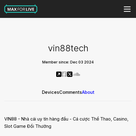
vin88tech
Member since: Dec 03 2024
Devices
Comments
About
VIN88 - Nhà cái uy tín hàng đầu - Cá cược Thể Thao, Casino,
Slot Game Đổi Thưởng