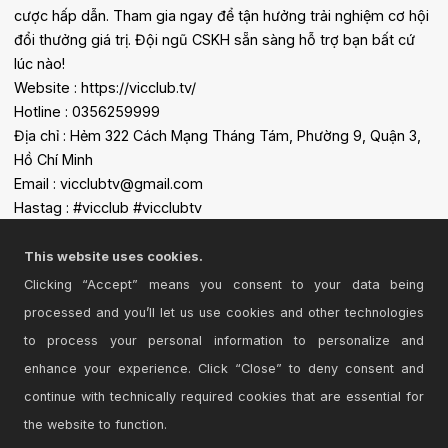
cược hấp dẫn. Tham gia ngay để tận hưởng trải nghiệm cơ hội
đổi thưởng giá trị. Đội ngũ CSKH sẵn sàng hỗ trợ bạn bất cứ
lúc nào!
Website : https://vicclub.tv/
Hotline : 0356259999
Địa chỉ : Hẻm 322 Cách Mạng Tháng Tám, Phường 9, Quận 3,
Hồ Chí Minh
Email : vicclubtv@gmail.com
Hastag : #vicclub #vicclubtv
This website uses cookies.
Clicking “Accept” means you consent to your data being
processed and you’ll let us use cookies and other technologies
to process your personal information to personalize and
enhance your experience. Click “Close” to deny consent and
continue with technically required cookies that are essential for
the website to function.