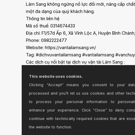
Lâm Sang không ngừng nổ lực đổi mới, nâng cấp chất 
một đa dạng của quý khách hàng.
Thông tin liên hệ
Mã số thuế: 0314674433
Địa chỉ: F1/57d Ấp 6, Xã Vĩnh Lộc A, Huyện Bình Chán
Phone: 0982222477
Website: https://vantailamsang.vn/
Tag: #dichvuvantailamsang #vantailamsang #vanch
Các dịch cụ nổi bật tại dịch vụ vận tải Lâm Sang :
Thuê xe tải: https://vantailamsang.vn/dich-vu-van-t
Dịch vụ xe tải: https://vantailamsang.vn/bang-bao-g
This website uses cookies.
Xe tải chở hàng: https://vantailamsang.vn/bang-bao-
Clicking “Accept” means you consent to your dat
Thuê xe tải chở hàng: https://vantailamsang.vn/bang
processed and you’ll let us use cookies and other tech
Thuê xe cẩu: https://vantailamsang.vn/thue-xe-cau-
to process your personal information to personal
Dịch vụ xe cẩu: https://vantailamsang.vn/dich-vu-van
enhance your experience. Click “Close” to deny con
Cho thuê xe cẩu: https://vantailamsang.vn/thue-xe-c
continue with technically required cookies that are esse
Dịch Vụ Vân Tải Lâm Sang: https://vantailamsang.vn/d
the website to function.