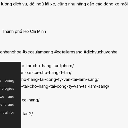
lượng dịch vụ, đội ngũ lái xe, cũng như nâng cấp các dòng xe mớ
h, Thành phố Hồ Chí Minh
uyenhanghoa #xecaulamsang #xetailamsang #dichvuchuyenha
ai/cho-thue-xe-tai-cho-hang-tai-tphcm/
ia-van-chuyen-xe-tai-cho-hang-1-tan/
gia-xe-tai-cho-hang-tai-cong-ty-van-tai-lam-sang/
a being
-bao-gia-xe-tai-cho-hang-tai-cong-ty-van-tai-lam-sang/
nologies
tphcm/
ize and
-tai/xe-cau-xe-nang/
sent and
au-tphcm/
ntial for
ich-vu-van-tai-2/