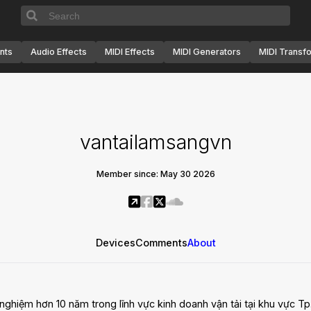
nts
Audio Effects
MIDI Effects
MIDI Generators
MIDI Transf
vantailamsangvn
Member since: May 30 2026
Devices
Comments
About
ghiệm hơn 10 năm trong lĩnh vực kinh doanh vận tải tại khu vực Tp.