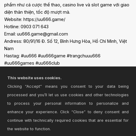
phẩm như cá cược thể thao, casino live và slot game với giao
diện thân thiện, tốc độ mượt mà.
Website: https://uu666.game/
Hotline: 0903 071 643
Email:
uu666.game@gmail.com
Andress: 80/91/16 Đ. Số 12, Bình Hưng Hòa, Hồ Chí Minh, Việt
Nam
Hastag: #uu666 #uu666game #trangchuuu666
#uu666games #uu666club
This website uses cookies.
Clicking “Accept” means you consent to your data being
processed and you’ll let us use cookies and other technologies
to process your personal information to personalize and
enhance your experience. Click “Close” to deny consent and
continue with technically required cookies that are essential for
the website to function.