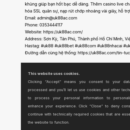
khủng giúp bạn hốt bạc dễ dàng. Thêm casino live chân
hóa SSL quân sự, nạp rút chớp nhoáng vài giây, hỗ trợ
Email:
admin@uk88ac.com
Phone: 0353444117
Website: https://uk88ac.com/
Address: Sơn Kỳ, Tân Phú, Thành phố Hồ Chí Minh, V
Hastag: #uk88 #uk88bet #uk88com #uk88nhacai #uk8
Đường dẫn cùng hệ thống: https://uk88ac.com/tin-tuc
This website uses cookies.
Clicking “Accept” means you consent to your dat
processed and you’ll let us use cookies and other tech
to process your personal information to personal
enhance your experience. Click “Close” to deny con
continue with technically required cookies that are esse
the website to function.