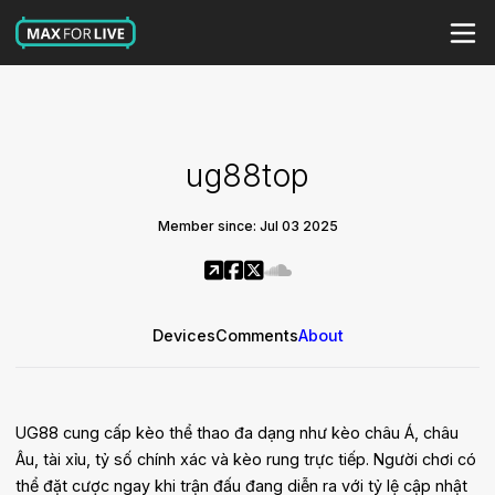
ug88top
Member since: Jul 03 2025
Devices
Comments
About
UG88 cung cấp kèo thể thao đa dạng như kèo châu Á, châu
Âu, tài xỉu, tỷ số chính xác và kèo rung trực tiếp. Người chơi có
thể đặt cược ngay khi trận đấu đang diễn ra với tỷ lệ cập nhật