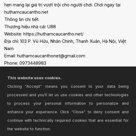
hẹn mang lại giá trị vượt trội cho người chơi. Chơi ngay tại
huthamcaucantho.net
Thông tin chi tiết:
Thương hiệu nhà cái: U88
Website: https://huthamcaucantho.net/
Địa chỉ: 103 P. Vũ Hữu, Nhân Chính, Thanh Xuân, Hà Nội, Việt
Nam
Email: huthamcaucanthonet@gmail.com
Phone: 0973448983
Hashtag: #u88 #u88nhacai #u88trangchu #u88casino
#u88cacuoc
This website uses cookies.
Clicking “Accept” means you consent to your data being
processed and you’ll let us use cookies and other technologies
to process your personal information to personalize and
enhance your experience. Click “Close” to deny consent and
continue with technically required cookies that are essential for
the website to function.