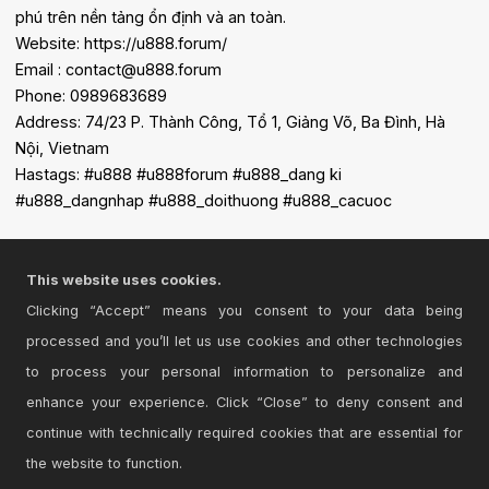
phú trên nền tảng ổn định và an toàn.
Website: https://u888.forum/
Email :
contact@u888.forum
Phone: 0989683689
Address: 74/23 P. Thành Công, Tổ 1, Giảng Võ, Ba Đình, Hà
Nội, Vietnam
Hastags: #u888 #u888forum #u888_dang ki
#u888_dangnhap #u888_doithuong #u888_cacuoc
This website uses cookies.
Clicking “Accept” means you consent to your data being
processed and you’ll let us use cookies and other technologies
to process your personal information to personalize and
enhance your experience. Click “Close” to deny consent and
continue with technically required cookies that are essential for
the website to function.