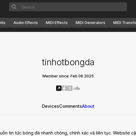
nts
Audio Effects
MIDI Effects
MIDI Generators
MIDI Transf
tinhotbongda
Member since: Feb 06 2025
Devices
Comments
About
n tin tức bóng đá nhanh chóng, chính xác và liên tục. Website cập