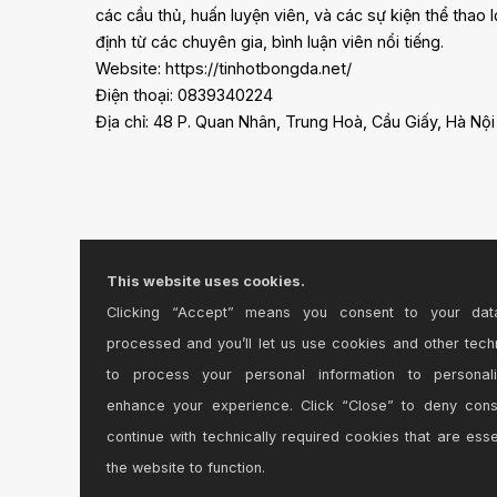
các cầu thủ, huấn luyện viên, và các sự kiện thể thao 
định từ các chuyên gia, bình luận viên nổi tiếng.
Website: https://tinhotbongda.net/
Điện thoại: 0839340224
Địa chỉ: 48 P. Quan Nhân, Trung Hoà, Cầu Giấy, Hà Nội
This website uses cookies.
Clicking “Accept” means you consent to your dat
processed and you’ll let us use cookies and other tech
to process your personal information to personal
enhance your experience. Click “Close” to deny con
continue with technically required cookies that are esse
the website to function.