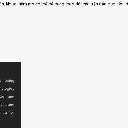
lớn. Người hâm mộ có thể dễ dàng theo dõi các trận đấu trực tiếp, đ
a being
nologies
ize and
sent and
ntial for