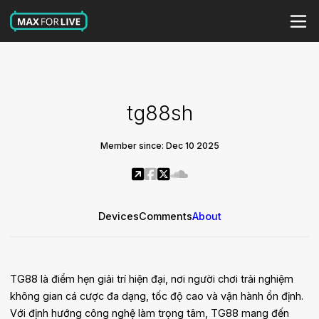
tg88sh
Member since: Dec 10 2025
Devices
Comments
About
TG88 là điểm hẹn giải trí hiện đại, nơi người chơi trải nghiệm
không gian cá cược đa dạng, tốc độ cao và vận hành ổn định.
Với định hướng công nghệ làm trọng tâm, TG88 mang đến