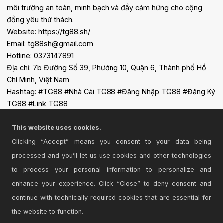
môi trường an toàn, minh bạch và đầy cảm hứng cho cộng
đồng yêu thử thách.
Website: https://tg88.sh/
Email:
tg88sh@gmail.com
Hotline: 0373147891
Địa chỉ: 7b Đường Số 39, Phường 10, Quận 6, Thành phố Hồ
Chí Minh, Việt Nam
Hashtag: #TG88 #Nhà Cái TG88 #Đăng Nhập TG88 #Đăng Ký
TG88 #Link TG88
This website uses cookies.
Clicking “Accept” means you consent to your data being
processed and you’ll let us use cookies and other technologies
to process your personal information to personalize and
enhance your experience. Click “Close” to deny consent and
continue with technically required cookies that are essential for
the website to function.