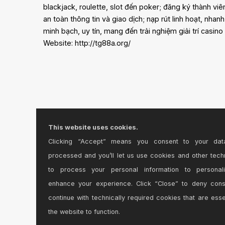
blackjack, roulette, slot đến poker; đăng ký thành viê
an toàn thông tin và giao dịch; nạp rút linh hoạt, n
minh bạch, uy tín, mang đến trải nghiệm giải trí casino
Website: http://tg88a.org/
This website uses cookies.
Clicking “Accept” means you consent to your dat
processed and you’ll let us use cookies and other tech
to process your personal information to personal
enhance your experience. Click “Close” to deny con
continue with technically required cookies that are esse
the website to function.