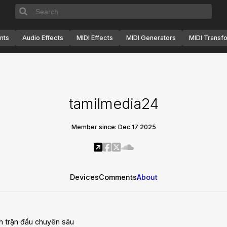
nts
Audio Effects
MIDI Effects
MIDI Generators
MIDI Transf
tamilmedia24
Member since: Dec 17 2025
Devices
Comments
About
h trận đấu chuyên sâu