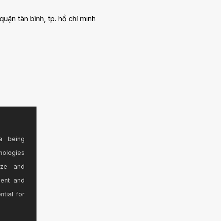
 quận tân bình, tp. hồ chí minh
a being
nologies
ize and
sent and
ntial for