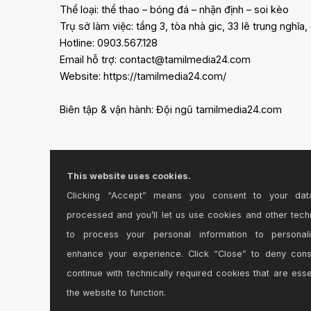
Thể loại: thể thao – bóng đá – nhận định – soi kèo
Trụ sở làm việc: tầng 3, tòa nhà gic, 33 lê trung nghĩa,
Hotline: 0903.567.128
Email hỗ trợ:
contact@tamilmedia24.com
Website: https://tamilmedia24.com/
Biên tập & vận hành: Đội ngũ tamilmedia24.com
This website uses cookies.
Clicking “Accept” means you consent to your dat
processed and you’ll let us use cookies and other tech
to process your personal information to personal
enhance your experience. Click “Close” to deny con
continue with technically required cookies that are esse
the website to function.