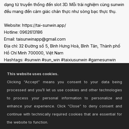
dạng từ truyền thống đến slot 3D. Mỗi trải nghiệm cùng sunwin
đều mang đến cảm giác chân thực như sòng bạc thực thụ.
Website: https://tai-sunwin.app/
Hotline: 0962613186
Email: taisunwinapp@gmail.com
Địa chỉ: 32 Đường số 5, Bình Hưng Hoà, Bình Tân, Thành phố
Hồ Chí Minh 700000, Việt Nam
Hashtags: #sunwin #sun_win #taixiusunwin #gamesunwin
#linkvaosunwin #taisunwin #sunwin_game #sunwin_casino
#taisunwinapp
This website uses cookies.
Clicking “Accept” means you consent to your data being
processed and you’ll let us use cookies and other technologies
to process your personal information to personalize and
enhance your experience. Click “Close” to deny consent and
continue with technically required cookies that are essential for
the website to function.