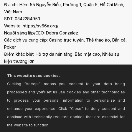
Địa chỉ: Hẻm 55 Nguyễn Biểu, Phường 1, Quận 5, Hồ Chí Minh,
Việt Nam
SĐT: 0342284953
Website: https://sv66a.org/
Người sáng lập/CEO: Debra Gonzalez
Các dịch vụ cung cấp: Casino trực tuyến, Thể thao ảo, Bắn cá,
Poker
Điểm khác biệt: Hỗ trợ đa nền tảng, Bảo mật cao, Nhiều sự
kiện thưởng lớn
Hastag: #Sv66a #sv66aorg
This website uses cookies.
Clicking “Accept” means you consent to your data being
processed and you’ll let us use cookies and other technologies
to process your personal information to personalize and
enhance your experience. Click “Close” to deny consent and
continue with technically required cookies that are essential for
the website to function.