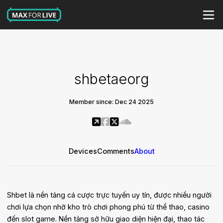
shbetaeorg
Member since: Dec 24 2025
Devices
Comments
About
Shbet là nền tảng cá cược trực tuyến uy tín, được nhiều người
chơi lựa chọn nhờ kho trò chơi phong phú từ thể thao, casino
đến slot game. Nền tảng sở hữu giao diện hiện đại, thao tác