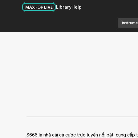
Library
Help
Instrume
S666 là nhà cái cá cược trực tuyến nổi bật, cung cấp 