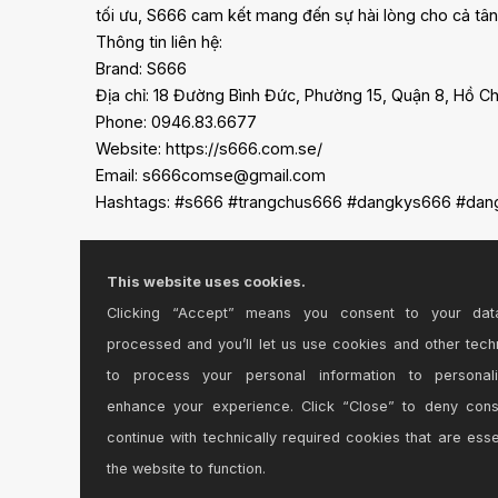
tối ưu, S666 cam kết mang đến sự hài lòng cho cả tân
Thông tin liên hệ:
Brand: S666
Địa chỉ: 18 Đường Bình Đức, Phường 15, Quận 8, Hồ Ch
Phone: 0946.83.6677
Website: https://s666.com.se/
Email:
s666comse@gmail.com
Hashtags: #s666 #trangchus666 #dangkys666 #dang
This website uses cookies.
Clicking “Accept” means you consent to your dat
processed and you’ll let us use cookies and other tech
to process your personal information to personal
enhance your experience. Click “Close” to deny con
continue with technically required cookies that are esse
the website to function.