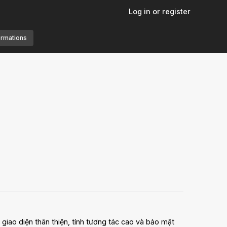
Log in or register
ormations
 giao diện thân thiện, tính tương tác cao và bảo mật