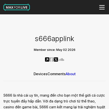
s666applink
Member since: May 02 2026
Devices
Comments
About
S666 là nhà cái uy tín, mang đến cho bạn một thế giới cá cược
trực tuyến đầy hấp dẫn. Với đa dạng trò chơi từ thể thao,
casino đến game bài, S666 cam kết mang lại trải nghiệm tuyệt