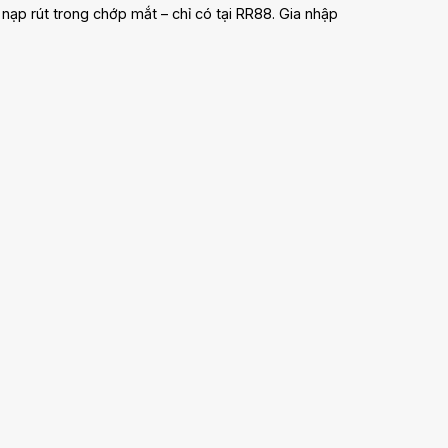
nạp rút trong chớp mắt – chỉ có tại RR88. Gia nhập