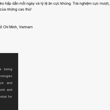
èo hấp dẫn mỗi ngày và tỷ lệ ăn cực khủng. Trải nghiệm cực mượt, 
 của những cao thủ!
 Hồ Chí Minh, Vietnam
a being
nologies
ize and
sent and
ntial for