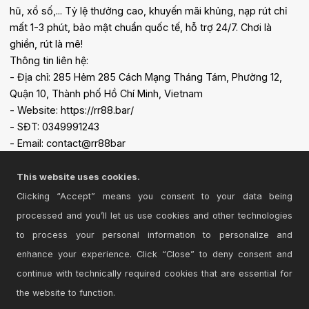
hũ, xổ số,... Tỷ lệ thưởng cao, khuyến mãi khủng, nạp rút chỉ
mất 1-3 phút, bảo mật chuẩn quốc tế, hỗ trợ 24/7. Chơi là
ghiền, rút là mê!
Thông tin liên hệ:
- Địa chỉ: 285 Hẻm 285 Cách Mạng Tháng Tám, Phường 12,
Quận 10, Thành phố Hồ Chí Minh, Vietnam
- Website: https://rr88.bar/
- SĐT: 0349991243
- Email: contact@rr88bar
#rr88 #rr_88 #trangchurr88 #dangkyrr88 #Linkvaorr88
#rr88bar
This website uses cookies.
Clicking “Accept” means you consent to your data being
processed and you’ll let us use cookies and other technologies
to process your personal information to personalize and
enhance your experience. Click “Close” to deny consent and
continue with technically required cookies that are essential for
the website to function.