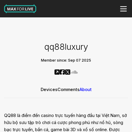
qq88luxury
Member since: Sep 07 2025
Devices
Comments
About
QQ88 là điểm đến casino trực tuyến hàng đầu tại Việt Nam, sở
hữu bộ sưu tập trò chơi cá cược phong phú như nổ hũ, sòng
bạc trực tuyến, bắn cá, game bài 3D và xổ số online. Được