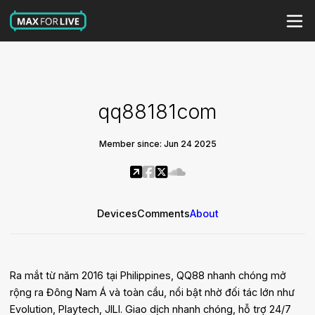
qq88181com
Member since: Jun 24 2025
Devices
Comments
About
Ra mắt từ năm 2016 tại Philippines, QQ88 nhanh chóng mở
rộng ra Đông Nam Á và toàn cầu, nổi bật nhờ đối tác lớn như
Evolution, Playtech, JILI. Giao dịch nhanh chóng, hỗ trợ 24/7