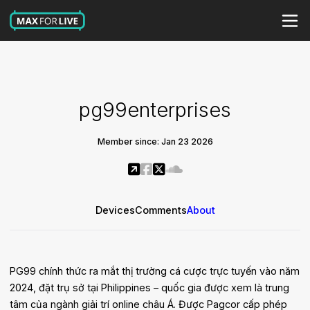
pg99enterprises
Member since: Jan 23 2026
Devices
Comments
About
PG99 chính thức ra mắt thị trường cá cược trực tuyến vào năm
2024, đặt trụ sở tại Philippines – quốc gia được xem là trung
tâm của ngành giải trí online châu Á. Được Pagcor cấp phép