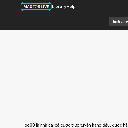
Library
Help
Instrume
pg88 là nhà cái cá cược trực tuyến hàng đầu, được hàng