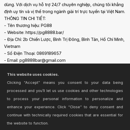
dùng. Với dịch vụ hỗ trợ 24/7 chuyên nghiệp, chúng tôi khẳng
định uy tín và vị thế trong ngành giải trí trực tuyến tại Việt Nam.
THÔNG TIN CHI TIẾT:
- Tên thương hiệu: PG88
- Website: https://pg8888.bar/
- Địa Chỉ: 2b Chiến Lược, Bình Trị Đông, Bình Tân, Hồ Chí Minh,
Vietnam
- Số Điện Thoại: 0869189657
- Email:
pg8888bar@gmail.com
This website uses cookies.
Clicking “Accept” means you consent to your data being
processed and you’ll let us use cookies and other technologies
to process your personal information to personalize and
enhance your experience. Click “Close” to deny consent and
continue with technically required cookies that are essential for
the website to function.