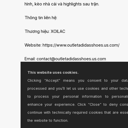
hình, kèo nhà cái và highlights sau trận.
Thông tin liên hệ:
Thương hiệu: XOILAC
Website: https://www.outletadidasshoes.us.com/
Email:
contact@outletadidasshoes.us.com
Số điện thoại: 0932 204 831
This website uses cookies.
Clicking “Accept” means you consent to your dat
Địa chỉ: 41 Trần Khánh Dư, Quận 1, TP. Hồ Chí Minh
processed and you’ll let us use cookies and other tech
to process your personal information to personal
Zip code: 700000
enhance your experience. Click “Close” to deny con
Hashtag:
continue with technically required cookies that are esse
#xoilac #outletadidasshoesuscom #xoilacbongda #da
the website to function.