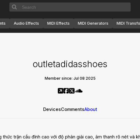
nts
Audio Effects
MIDI Effects
MIDI Generators
MIDI Transf
outletadidasshoes
Member since: Jul 08 2025
Devices
Comments
About
thức trận cầu đỉnh cao với độ phân giải cao, âm thanh rõ nét và k