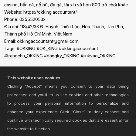
casino, bắn cá, nổ hũ, đá gà, tài xỉu và hơn 800 trò chơi khác.
Website: https://okking.accountant/
Phone: 0355520532
Địa chỉ: 118/42/33 Đ. Huỳnh Thiện Lộc, Hòa Thạnh, Tân Phú,
Thành phố Hồ Chí Minh, Việt Nam
Email:
okkingaccountant@gmail.com
Tags: #OKKING #OK_KING #okkingaccountant
#trangchu_OKKING #dangky_OKKING #linkvao_OKKING
This website uses cookies.
Clicking “Accept” means you consent to your data being
processed and you’ll let us use cookies and other technologies
to process your personal information to personalize and
enhance your experience. Click “Close” to deny consent and
continue with technically required cookies that are essential for
the website to function.