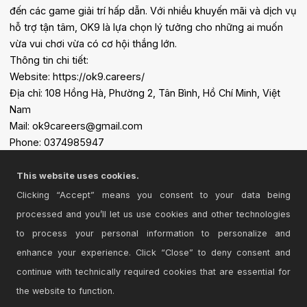
đến các game giải trí hấp dẫn. Với nhiều khuyến mãi và dịch vụ
hỗ trợ tận tâm, OK9 là lựa chọn lý tưởng cho những ai muốn
vừa vui chơi vừa có cơ hội thắng lớn.
Thông tin chi tiết:
Website: https://ok9.careers/
Địa chỉ: 108 Hồng Hà, Phường 2, Tân Bình, Hồ Chí Minh, Việt
Nam
Mail:
ok9careers@gmail.com
Phone: 0374985947
Hashtag: #ok9 #nhacaiok9 #linkok9 #linkvaook9 #ok9app
#gameok9 #ok9casino #thethaook9 #khuyenmaiok9
This website uses cookies.
#webok9 #taiapok9 #bongdaok9 #ok9careers
Clicking “Accept” means you consent to your data being
processed and you’ll let us use cookies and other technologies
to process your personal information to personalize and
enhance your experience. Click “Close” to deny consent and
continue with technically required cookies that are essential for
the website to function.