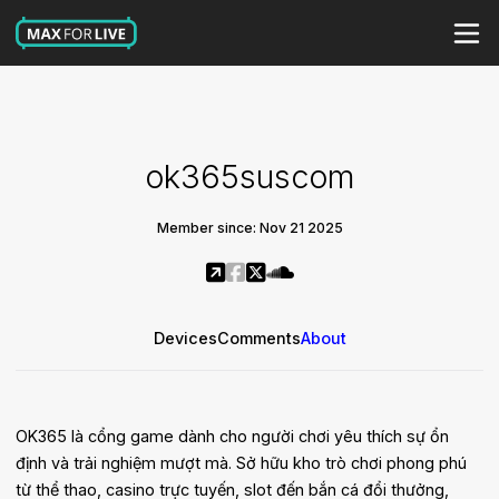
ok365suscom
Member since: Nov 21 2025
Devices
Comments
About
OK365 là cổng game dành cho người chơi yêu thích sự ổn
định và trải nghiệm mượt mà. Sở hữu kho trò chơi phong phú
từ thể thao, casino trực tuyến, slot đến bắn cá đổi thưởng,