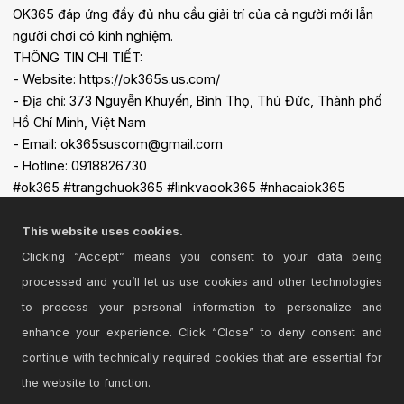
OK365 đáp ứng đầy đủ nhu cầu giải trí của cả người mới lẫn
người chơi có kinh nghiệm.
THÔNG TIN CHI TIẾT:
- Website: https://ok365s.us.com/
- Địa chỉ: 373 Nguyễn Khuyến, Bình Thọ, Thủ Đức, Thành phố
Hồ Chí Minh, Việt Nam
- Email:
ok365suscom@gmail.com
- Hotline: 0918826730
#ok365 #trangchuok365 #linkvaook365 #nhacaiok365
#ok365suscom
This website uses cookies.
Clicking “Accept” means you consent to your data being
processed and you’ll let us use cookies and other technologies
to process your personal information to personalize and
enhance your experience. Click “Close” to deny consent and
continue with technically required cookies that are essential for
the website to function.