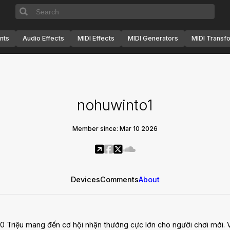
nts
Audio Effects
MIDI Effects
MIDI Generators
MIDI Transf
nohuwinto1
Member since: Mar 10 2026
Devices
Comments
About
riệu mang đến cơ hội nhận thưởng cực lớn cho người chơi mới. Vớ