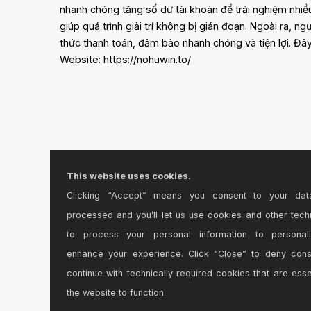
nhanh chóng tăng số dư tài khoản để trải nghiệm nhiề
giúp quá trình giải trí không bị gián đoạn. Ngoài ra,
thức thanh toán, đảm bảo nhanh chóng và tiện lợi. Đây 
Website: https://nohuwin.to/
This website uses cookies.
Clicking “Accept” means you consent to your dat
processed and you’ll let us use cookies and other tech
to process your personal information to personal
enhance your experience. Click “Close” to deny con
continue with technically required cookies that are esse
the website to function.