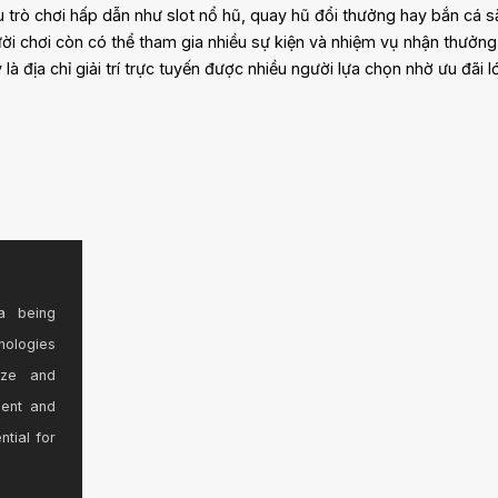
u trò chơi hấp dẫn như slot nổ hũ, quay hũ đổi thưởng hay bắn cá s
 người chơi còn có thể tham gia nhiều sự kiện và nhiệm vụ nhận thưở
là địa chỉ giải trí trực tuyến được nhiều người lựa chọn nhờ ưu đãi 
a being
nologies
ize and
sent and
ntial for