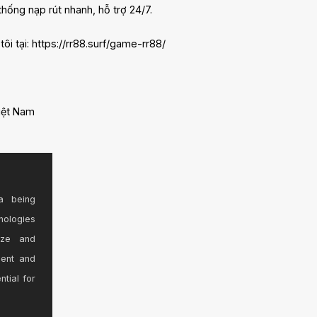
thống nạp rút nhanh, hỗ trợ 24/7.
i tại: https://rr88.surf/game-rr88/
Việt Nam
a being
nologies
ize and
sent and
ntial for