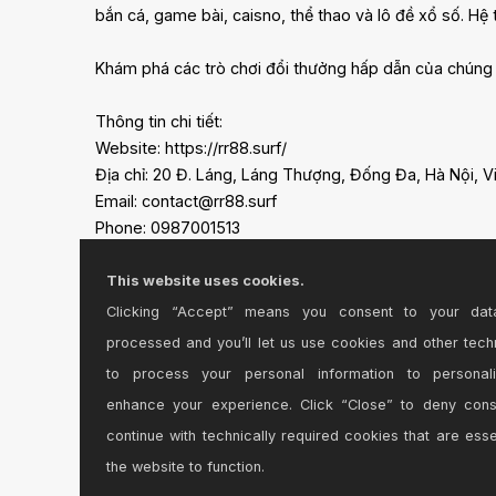
bắn cá, game bài, caisno, thể thao và lô đề xổ số. Hệ 
Khám phá các trò chơi đổi thưởng hấp dẫn của chúng tô
Thông tin chi tiết:
Website: https://rr88.surf/
Địa chỉ: 20 Đ. Láng, Láng Thượng, Đống Đa, Hà Nội, 
Email: contact@rr88.surf
Phone: 0987001513
#rr88, #nha_cai_rr88, #rr88_game, #rr88_casino
This website uses cookies.
Clicking “Accept” means you consent to your dat
processed and you’ll let us use cookies and other tech
to process your personal information to personal
enhance your experience. Click “Close” to deny con
continue with technically required cookies that are esse
the website to function.