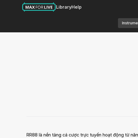
Library
Help
Instrume
RR88 là nền tảng cá cược trực tuyến hoạt động từ nă