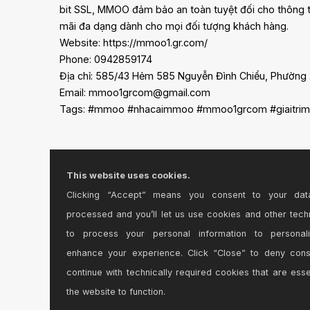
bit SSL, MMOO đảm bảo an toàn tuyệt đối cho thông ti
mãi đa dạng dành cho mọi đối tượng khách hàng.
Website: https://mmoo1.gr.com/
Phone: 0942859174
Địa chỉ: 585/43 Hẻm 585 Nguyễn Đình Chiểu, Phường 
Email: mmoo1grcom@gmail.com
Tags: #mmoo #nhacaimmoo #mmoo1grcom #giaitri
This website uses cookies.
Clicking “Accept” means you consent to your dat
processed and you’ll let us use cookies and other tech
to process your personal information to personal
enhance your experience. Click “Close” to deny con
continue with technically required cookies that are esse
the website to function.