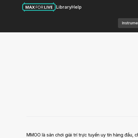
Library
Help
Instrume
MMOO là sân chơi giải trí trực tuyến uy tín hàng đầu