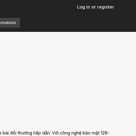
Log in or register
ormations
me bài đổi thưởng hấp dẫn. Với công nghệ bảo mật 128-