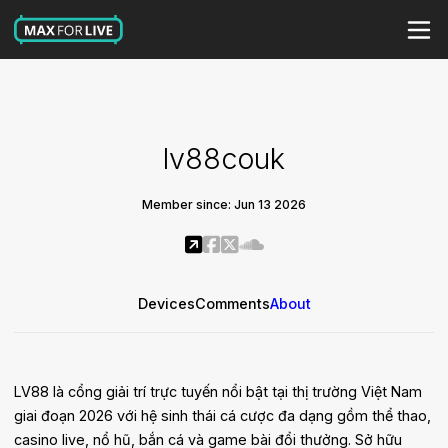
lv88couk
Member since: Jun 13 2026
Devices
Comments
About
LV88 là cổng giải trí trực tuyến nổi bật tại thị trường Việt Nam
giai đoạn 2026 với hệ sinh thái cá cược đa dạng gồm thể thao,
casino live, nổ hũ, bắn cá và game bài đổi thưởng. Sở hữu