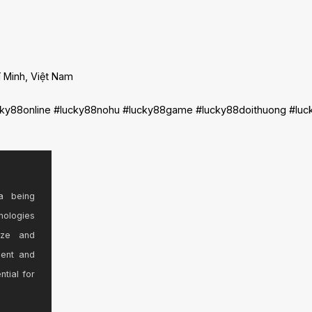
í Minh, Việt Nam
cky88online #lucky88nohu #lucky88game #lucky88doithuong #luck
a being
nologies
ize and
sent and
ntial for