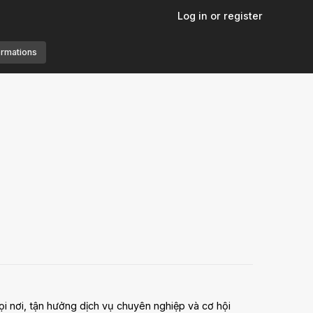
Log in or register
ormations
mọi nơi, tận hưởng dịch vụ chuyên nghiệp và cơ hội