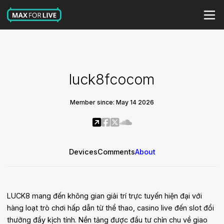
luck8fcocom
Member since: May 14 2026
Devices
Comments
About
LUCK8 mang đến không gian giải trí trực tuyến hiện đại với
hàng loạt trò chơi hấp dẫn từ thể thao, casino live đến slot đổi
thưởng đầy kịch tính. Nền tảng được đầu tư chỉn chu về giao