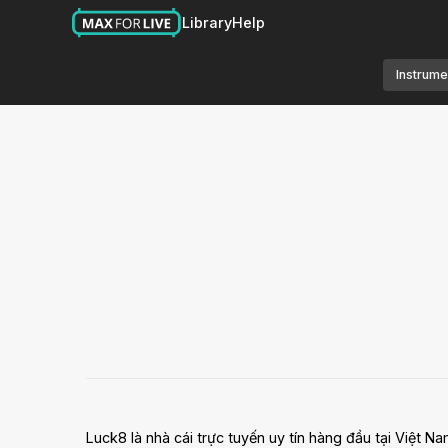
Library
Help
Instrume
Luck8 là nhà cái trực tuyến uy tín hàng đầu tại Việt