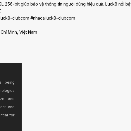
56-bit giúp bảo vệ thông tin người dùng hiệu quả. Luck8 nổi bật v
.
 #luck8-clubcom #nhacailuck8-clubcom
 Chí Minh, Việt Nam
a being
nologies
ize and
sent and
ntial for