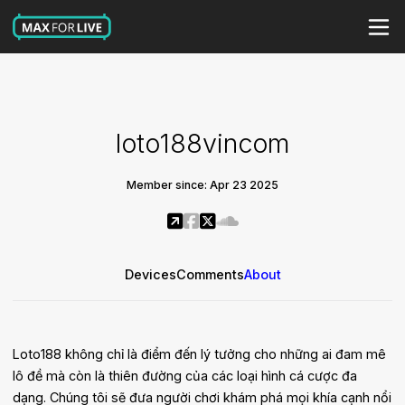
loto188vincom
Member since: Apr 23 2025
Devices
Comments
About
Loto188 không chỉ là điểm đến lý tưởng cho những ai đam mê
lô đề mà còn là thiên đường của các loại hình cá cược đa
dạng. Chúng tôi sẽ đưa người chơi khám phá mọi khía cạnh nổi