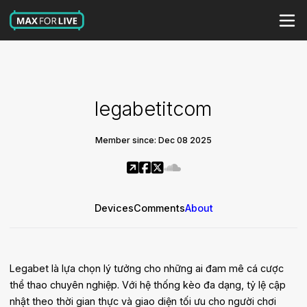
legabetitcom
Member since: Dec 08 2025
Devices
Comments
About
Legabet là lựa chọn lý tưởng cho những ai đam mê cá cược
thể thao chuyên nghiệp. Với hệ thống kèo đa dạng, tỷ lệ cập
nhật theo thời gian thực và giao diện tối ưu cho người chơi