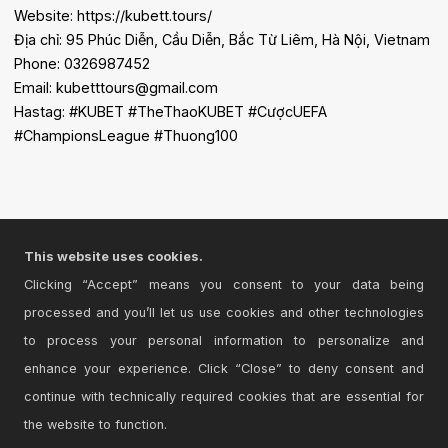
Website: https://kubett.tours/
Địa chỉ: 95 Phúc Diễn, Cầu Diễn, Bắc Từ Liêm, Hà Nội, Vietnam
Phone: 0326987452
Email:
kubetttours@gmail.com
Hastag: #KUBET #TheThaoKUBET #CượcUEFA
#ChampionsLeague #Thuong100
This website uses cookies.
Clicking “Accept” means you consent to your data being
processed and you’ll let us use cookies and other technologies
to process your personal information to personalize and
enhance your experience. Click “Close” to deny consent and
continue with technically required cookies that are essential for
the website to function.