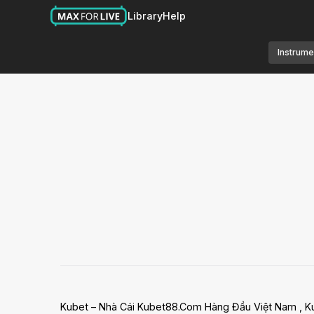
Library
Help
Instrume
Kubet – Nhà Cái Kubet88.Com Hàng Đầu Việt Nam , Ku