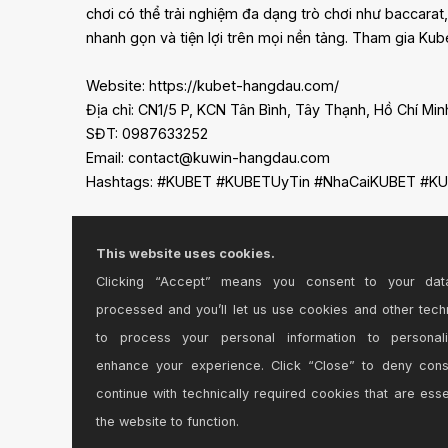
chơi có thể trải nghiệm đa dạng trò chơi như baccarat,
nhanh gọn và tiện lợi trên mọi nền tảng. Tham gia Ku
Website: https://kubet-hangdau.com/
Địa chỉ: CN1/5 P, KCN Tân Bình, Tây Thạnh, Hồ Chí M
SĐT: 0987633252
Email: contact@kuwin-hangdau.com
Hashtags: #KUBET #KUBETUyTin #NhaCaiKUBET #K
This website uses cookies.
Clicking “Accept” means you consent to your dat
processed and you’ll let us use cookies and other tech
to process your personal information to personal
enhance your experience. Click “Close” to deny con
continue with technically required cookies that are esse
the website to function.