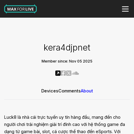
kera4djpnet
Member since: Nov 05 2025
Devices
Comments
About
Luck8 là nhà cái trực tuyến uy tín hàng đầu, mang đến cho
người chơi trải nghiệm giải trí đỉnh cao với hệ thống game đa
dạng từ game bài, slot, cá cược thể thao đến eSports. Với