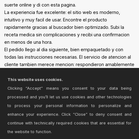
suerte online y di con esta pagina.
La experiencia fue excelente: el sitio web es moderno,
intuitivo y muy facil de usar. Encontre el producto
rapidamente gracias al buscador bien optimizado. Subi la
receta medica sin complicaciones y recibi una confirmacion
en menos de una hora.
El pedido llego al dia siguiente, bien empaquetado y con
todas las instrucciones necesarias. El servicio de atencion al
cliente tambien merece mencion: respondieron amablemente
a todas mis preguntas por correo.
Definitivamente, se convirtio en mi farmacia de confianza
This website uses cookies.
online. ?100% recomendable!
Clicking “Accept” means you consent to your data being
processed and you’ll let us use cookies and other technologies
to process your personal information to personalize and
enhance your experience. Click “Close” to deny consent and
continue with technically required cookies that are essential for
the website to function.