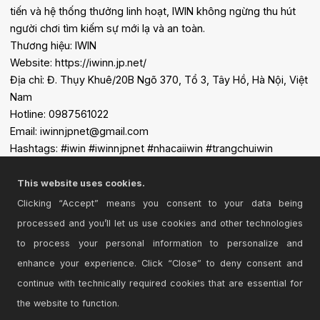
tiến và hệ thống thưởng linh hoạt, IWIN không ngừng thu hút
người chơi tìm kiếm sự mới lạ và an toàn.
Thương hiệu: IWIN
Website: https://iwinn.jp.net/
Địa chỉ: Đ. Thụy Khuê/20B Ngõ 370, Tổ 3, Tây Hồ, Hà Nội, Việt
Nam
Hotline: 0987561022
Email:
iwinnjpnet@gmail.com
Hashtags: #iwin #iwinnjpnet #nhacaiiwin #trangchuiwin
#linkiwin
This website uses cookies.
Clicking “Accept” means you consent to your data being
processed and you’ll let us use cookies and other technologies
to process your personal information to personalize and
enhance your experience. Click “Close” to deny consent and
continue with technically required cookies that are essential for
the website to function.